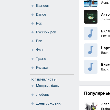
Ясный
Шансон
Dance
Анто
Лили
Рок
Вилл
Русский рок
Витьк
Рэп
Норт
Фонк
Васи
Транс
Биви
Релакс
Васи
Топ плейлисты
Мощные басы
Популярные
Любовь
День рождения
Запл
Ersho