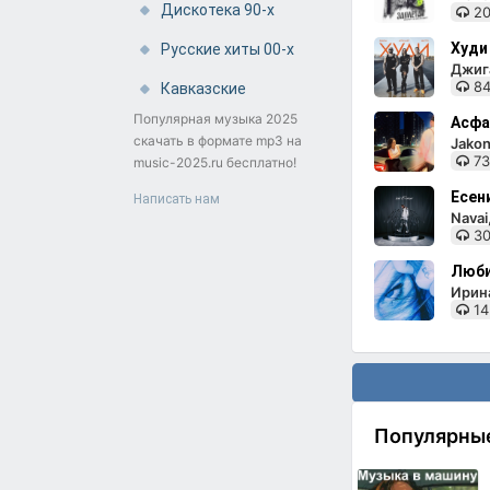
Дискотека 90-х
20
Худи
Русские хиты 00-х
Джига
84
Кавказские
Популярная музыка 2025
Асфа
скачать в формате mp3 на
Jakon
73
music-2025.ru бесплатно!
Есен
Написать нам
Nava
30
Люби
Ирин
14
Популярны