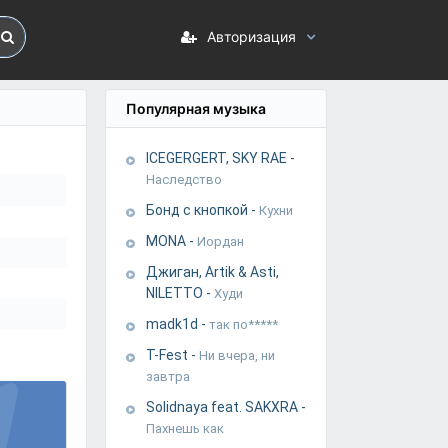
Авторизация
Популярная музыка
ICEGERGERT, SKY RAE
-
Наследство
Бонд с кнопкой
-
Кухни
MONA
-
Иордан
Джиган, Artik & Asti,
NILETTO
-
Худи
madk1d
-
так по*****
T-Fest
-
Ни вчера, ни
завтра
Solidnaya feat. SAKXRA
-
Пахнешь как