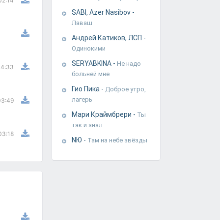
02:14
SABI, Azer Nasibov
-
Лаваш
Андрей Катиков, ЛСП
-
Одинокими
SERYABKINA
-
Не надо
4:33
больней мне
Гио Пика
-
Доброе утро,
лагерь
03:49
Мари Краймбрери
-
Ты
так и знал
03:18
NЮ
-
Там на небе звёзды