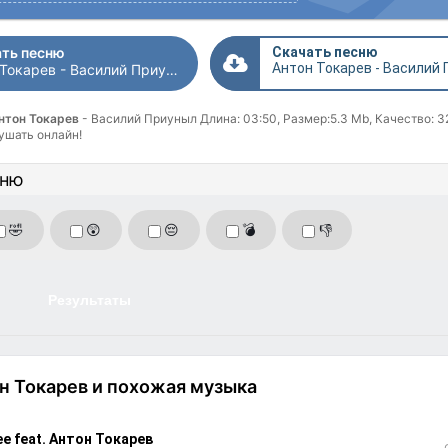
ть песню
Скачать песню
Антон Токарев - Василий Приуныл
нтон Токарев
- Василий Приуныл Длина: 03:50, Размер:5.3 Mb, Качество: 3
ушать онлайн!
сню
🤣
😲
😔
💣
👎
Результаты
н Токарев и похожая музыка
ee feat. Антон Токарев