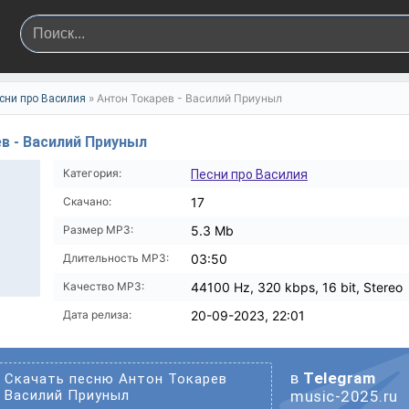
» Антон Токарев - Василий Приуныл
сни про Василия
в - Василий Приуныл
Категория:
Песни про Василия
Скачано:
17
Размер MP3:
5.3 Mb
Длительность MP3:
03:50
Качество MP3:
44100 Hz, 320 kbps, 16 bit, Stereo
Дата релиза:
20-09-2023, 22:01
в
Telegram
Скачать песню Антон Токарев
Василий Приуныл
music-2025.ru