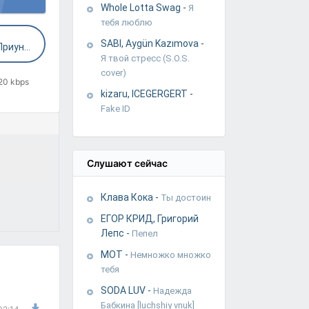
Whole Lotta Swag
-
Я
тебя люблю
SABI, Aygün Kazımova
-
Антон Токарев - Василий Приуныл
Я твой стресс (S.O.S.
cover)
20 kbps
kizaru, ICEGERGERT
-
Fake ID
Слушают сейчас
Клава Кока
-
Ты достоин
ЕГОР КРИД, Григорий
Лепс
-
Пепел
МОТ
-
Немножко множко
тебя
SODA LUV
-
Надежда
Бабкина [luchshiy vnuk]