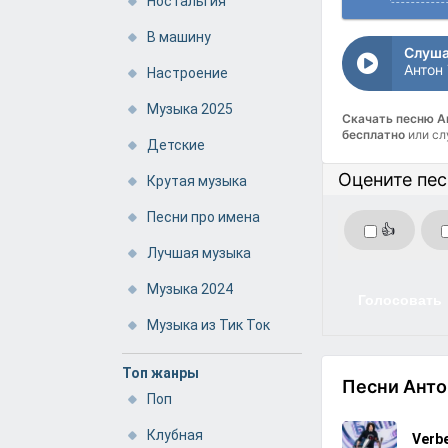
Ностальгия
В машину
Слуша
Настроение
Музыка 2025
Скачать песню А
бесплатно
или сл
Детские
Оцените пе
Крутая музыка
Песни про имена
👍
Лучшая музыка
Музыка 2024
Голосовать
Музыка из Тик Ток
Топ жанры
Песни Анто
Поп
Клубная
Verb