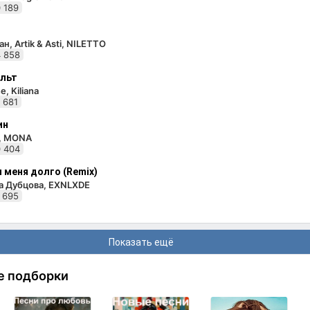
 189
н, Artik & Asti, NILETTO
 858
льт
e, Kiliana
 681
ин
i, MONA
 404
 меня долго (Remix)
а Дубцова, EXNLXDE
 695
Показать ещё
е подборки