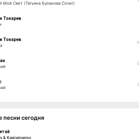
 Мой Свет (Татьяна Буланова Cover)
н Токарев
и
и Токарев
0
а
ан
лий
с
лий
 песни сегодня
етай
v & Kagramanov