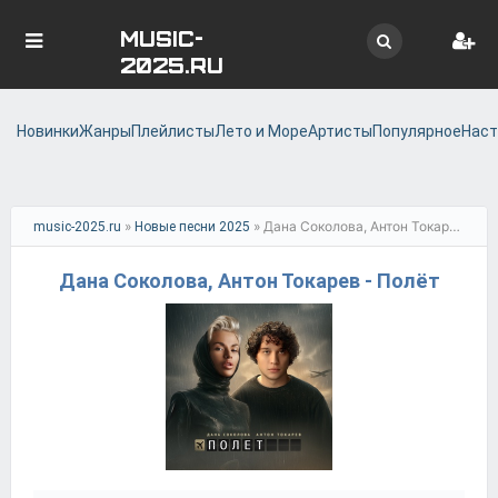
MUSIC-
2025.RU
Новинки
Жанры
Плейлисты
Лето и Море
Артисты
Популярное
Наст
»
» Дана Соколова, Антон Токарев - Полёт
music-2025.ru
Новые песни 2025
Дана Соколова, Антон Токарев - Полёт