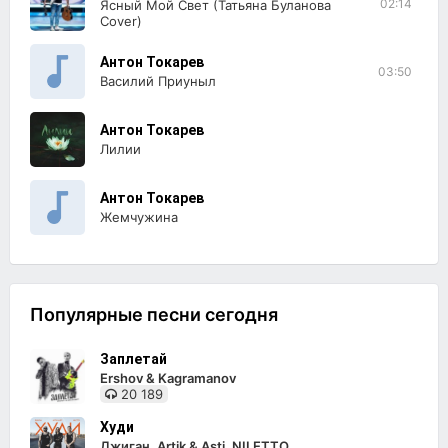
02:14
Ясный Мой Свет (Татьяна Буланова
Cover)
Антон Токарев
03:50
Василий Приуныл
Антон Токарев
Лилии
Антон Токарев
Жемчужина
Популярные песни сегодня
Заплетай
Ershov & Kagramanov
20 189
Худи
Джиган, Artik & Asti, NILETTO