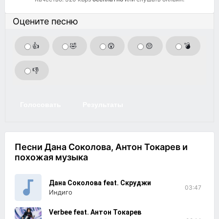
Оцените песню
👍
🤣
😲
😔
💣
👎
Голосовать
Результаты
Песни Дана Соколова, Антон Токарев и
похожая музыка
Дана Соколова feat. Скруджи
03:47
Индиго
Verbee feat. Антон Токарев