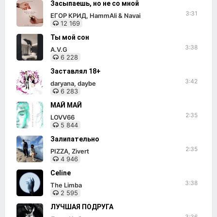
Засыпаешь, но не со мной
3:31
ЕГОР КРИД, HammAli & Navai
12 169
Ты мой сон
3:38
A.V.G
6 228
Заставлял 18+
3:42
daryana, daybe
6 283
МАЙ МАЙ
2:35
LOVV66
5 844
Залипательно
2:35
PIZZA, Zivert
4 946
Celine
3:38
The Limba
2 595
ЛУЧШАЯ ПОДРУГА
3:36