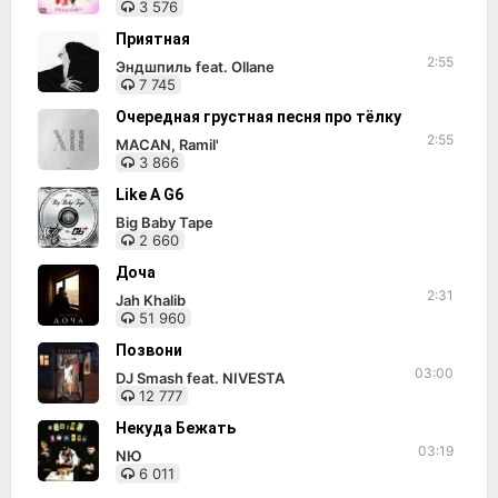
3 576
Приятная
2:55
Эндшпиль feat. Ollane
7 745
Очередная грустная песня про тёлку
2:55
MACAN, Ramil'
3 866
Like A G6
Big Baby Tape
2 660
Доча
2:31
Jah Khalib
51 960
Позвони
03:00
DJ Smash feat. NIVESTA
12 777
Некуда Бежать
03:19
NЮ
6 011