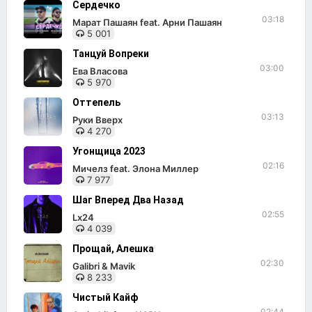
Сердечко
03:18
Марат Пашаян feat. Арни Пашаян
5 001
Танцуй Вопреки
03:00
Ева Власова
5 970
Оттепель
03:13
Руки Вверх
4 270
Угонщица 2023
02:16
Мичелз feat. Элона Миллер
7 977
Шаг Вперед Два Назад
02:55
Lx24
4 039
Прощай, Алешка
02:30
Galibri & Mavik
8 233
Чистый Кайф
02:44