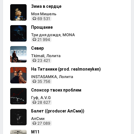
Зима в сердце
Моя Мишель
69 531
Прощание
Три дня дождя, MONA
21 994
Север
Tkimali, Лолита
23 421
На Титанике (prod. realmoneyken)
INSTASAMKA, Лолита
35 756
Спонсор твоих проблем
Гуф, A.V.G
28 627
Балет ((producer АлСми))
АлСми
27 089
M11