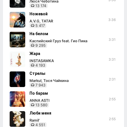
Люся Чеботина
13 174
Ножевой
3:36
A.V.G, TATAR
5 417
На белом
3:31
Каспийский Груз feat. Гио Пика
9 295
Жара
3:31
INSTASAMKA
4 193
Стрелы
2:31
Markul, Тося Чайкина
7 943
По барам
2:55
ANNA ASTI
13 580
Люби меня
2:55
Ramil'
4 551