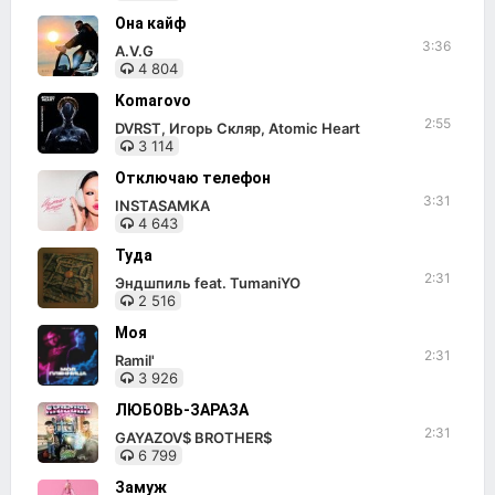
Она кайф
3:36
A.V.G
4 804
Komarovo
2:55
DVRST, Игорь Скляр, Atomic Heart
3 114
Отключаю телефон
3:31
INSTASAMKA
4 643
Туда
2:31
Эндшпиль feat. TumaniYO
2 516
Моя
2:31
Ramil'
3 926
ЛЮБОВЬ-ЗАРАЗА
2:31
GAYAZOV$ BROTHER$
6 799
Замуж