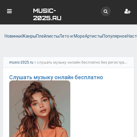
MUSIC-
2025.RU
Новинки
Жанры
Плейлисты
Лето и Море
Артисты
Популярное
Наст
» слушать музыку онлайн бесплатно без регистрации
music-2025.ru
Слушать музыку онлайн бесплатно