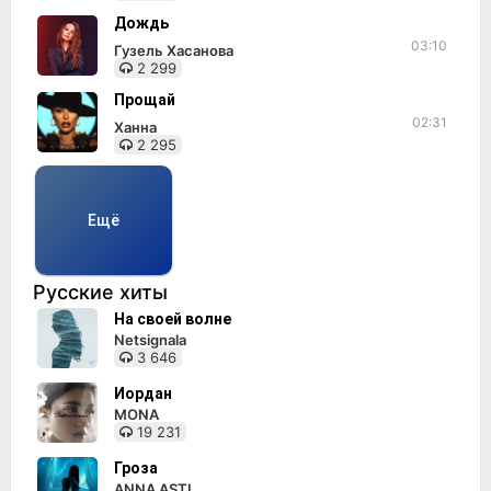
Дождь
03:10
Гузель Хасанова
2 299
Прощай
02:31
Ханна
2 295
Ещё
Русские хиты
На своей волне
Netsignala
3 646
Иордан
MONA
19 231
Гроза
ANNA ASTI