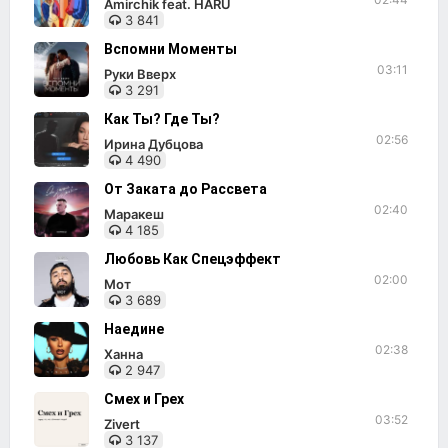
Amirchik feat. HARU
3 841
Вспомни Моменты
03:11
Руки Вверх
3 291
Как Ты? Где Ты?
02:56
Ирина Дубцова
4 490
От Заката до Рассвета
02:40
Маракеш
4 185
Любовь Как Спецэффект
02:00
Мот
3 689
Наедине
02:38
Ханна
2 947
Смех и Грех
03:52
Zivert
3 137