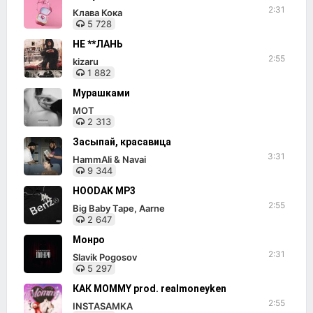
2:31
Клава Кока
5 728
НЕ **ЛАНЬ
2:55
kizaru
1 882
Мурашками
МОТ
2 313
Засыпай, красавица
3:31
HammAli & Navai
9 344
HOODAK MP3
2:55
Big Baby Tape, Aarne
2 647
Монро
2:31
Slavik Pogosov
5 297
КАК MOMMY prod. realmoneyken
2:55
INSTASAMKA