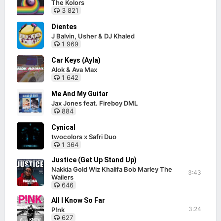
The Kolors
3 821
Dientes
J Balvin, Usher & DJ Khaled
1 969
Car Keys (Ayla)
Alok & Ava Max
1 642
Me And My Guitar
Jax Jones feat. Fireboy DML
884
Cynical
twocolors x Safri Duo
1 364
Justice (Get Up Stand Up)
Nakkia Gold Wiz Khalifa Bob Marley The
3:43
Wailers
646
All I Know So Far
3:24
P!nk
627