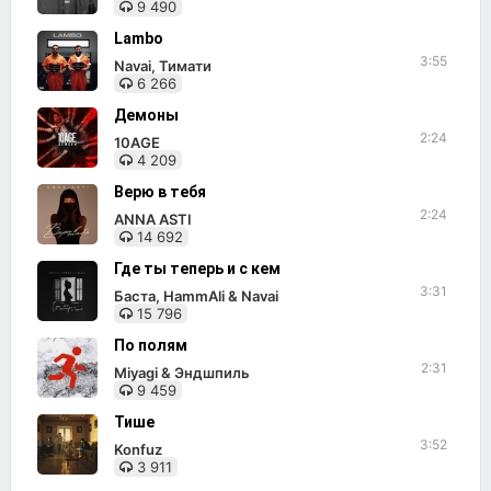
9 490
Lambo
3:55
Navai, Тимати
6 266
Демоны
2:24
10AGE
4 209
Верю в тебя
2:24
ANNA ASTI
14 692
Где ты теперь и с кем
3:31
Баста, HammAli & Navai
15 796
По полям
2:31
Miyagi & Эндшпиль
9 459
Тише
3:52
Konfuz
3 911