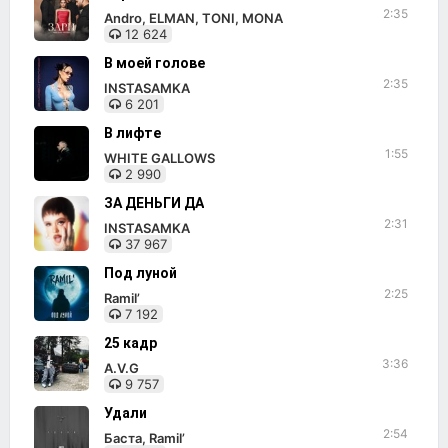
2:35
Andro, ELMAN, TONI, MONA
12 624
В моей голове
2:35
INSTASAMKA
6 201
В лифте
1:55
WHITE GALLOWS
2 990
ЗА ДЕНЬГИ ДА
2:31
INSTASAMKA
37 967
Под луной
2:25
Ramil’
7 192
25 кадр
3:36
A.V.G
9 757
Удали
2:54
Баста, Ramil’