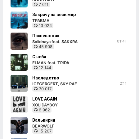
7 611
Закричу на весь мир
ТРАВМА
13 024
Пахнешь как
01:41
Solidnaya feat. SAKXRA
45 908
С неба
ELMAN feat. TRIDA
12 144
Наследство
2:11
ICEGERGERT, SKY RAE
30 017
LOVE AGAIN
XOLIDAYBOY
6 962
Валькирия
BEARWOLF
15 207