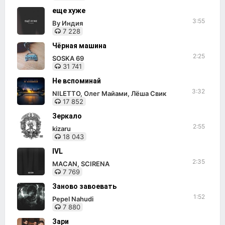
еще хуже
3:55
By Индия
7 228
Чёрная машина
2:25
SOSKA 69
31 741
Не вспоминай
3:32
NILETTO, Олег Майами, Лёша Свик
17 852
Зеркало
2:55
kizaru
18 043
IVL
2:35
MACAN, SCIRENA
7 769
Заново завоевать
1:52
Pepel Nahudi
7 880
Зари