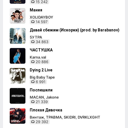
15 242
Мания
XOLIDAYBOY
14 597
Давай сбежим (Искорки) (prod. by Barabanov)
5УТРА
34 863
ЧАСТУШКА
Karna.val
20 886
Dying 2 Live
Big Baby Tape
6 991
Поспешили
MACAN, Jakone
21 339
Плохая Девочка
Винтаж, ТРАВМА, SKIDRI, DVRKLXGHT
29 392