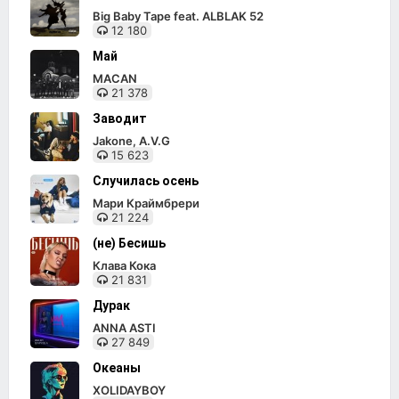
Big Baby Tape feat. ALBLAK 52
12 180
Май
MACAN
21 378
Заводит
Jakone, A.V.G
15 623
Случилась осень
Мари Краймбрери
21 224
(не) Бесишь
Клава Кока
21 831
Дурак
ANNA ASTI
27 849
Океаны
XOLIDAYBOY