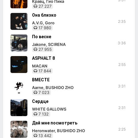
Кравц, Гио Пика
27 227
Она близко
2:35
A.V.G, Goro
17 980
По весне
3:36
Jakone, SCIRENA
27 955
ASPHALT 8
2:55
MACAN
17 844
ВМЕСТЕ
3:31
Aarne, BUSHIDO ZHO
7 023
Сердце
2:31
WHITE GALLOWS
7 132
Дай мне посмотреть
2:25
Heronwater, BUSHIDO ZHO
13 442