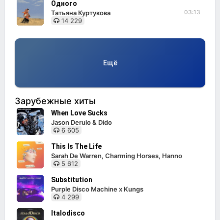
Одного
03:13
Татьяна Куртукова
14 229
Ещё
Зарубежные хиты
When Love Sucks
Jason Derulo & Dido
6 605
This Is The Life
Sarah De Warren, Charming Horses, Hanno
5 612
Substitution
Purple Disco Machine x Kungs
4 299
Italodisco